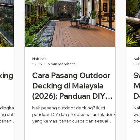
Nabihah
Nab
3 Jun
5 min membaca
3 J
king
Cara Pasang Outdoor
S
Decking di Malaysia
M
(2026): Panduan DIY
D
angan
Langkah Demi Langkah
M
ndingkan
Nak pasang outdoor decking? Ikuti
Na
ng untuk
panduan DIY dan profesional untuk decking
wo
& Pemasangan
P
 tahan
yang kemas, tahan cuaca dan sesuai
po
Profesional
dengan rumah Malaysia.
dij