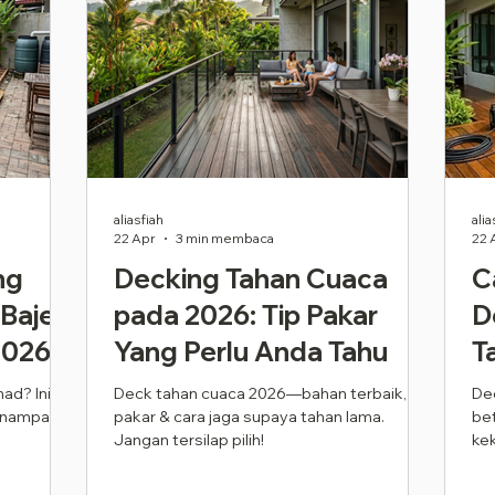
aliasfiah
alia
22 Apr
3 min membaca
22 
ng
Decking Tahan Cuaca
C
Bajet
pada 2026: Tip Pakar
D
2026)
Yang Perlu Anda Tahu
T
had? Ini
Deck tahan cuaca 2026—bahan terbaik, tip
De
n nampak
pakar & cara jaga supaya tahan lama.
bet
Jangan tersilap pilih!
kek