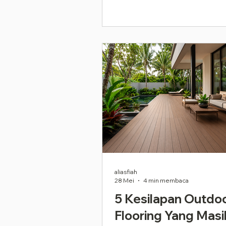
aliasfiah
28 Mei
4 min membaca
5 Kesilapan Outdo
Flooring Yang Masi