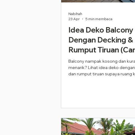
Nabihah
23 Apr
5 min membaca
Idea Deko Balcony
Dengan Decking &
Rumput Tiruan (Can
Praktikal 2026)
Balcony nampak kosong dan kur
menarik? Lihat idea deko dengan
dan rumput tiruan supaya ruang ke
lebih cantik dan selesa.