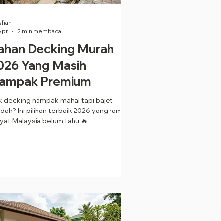
sfiah
Apr
2 min membaca
ahan Decking Murah
026 Yang Masih
ampak Premium
k decking nampak mahal tapi bajet
dah? Ini pilihan terbaik 2026 yang ramai
yat Malaysia belum tahu 🔥