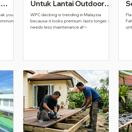
k
Untuk Lantai Outdoor
S
ada
Pada 2026
A
eak your
WPC decking is trending in Malaysia
Fla
 common
because it looks premium, lasts longer, and
Fah
2
needs less maintenance 🌿✨
un
Mal