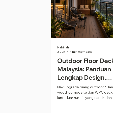
Nabihah
3 Jun
4 min membaca
Outdoor Floor Dec
Malaysia: Panduan
Lengkap Design,
Material & Pemas
Nak upgrade ruang outdoor? Ba
wood, composite dan WPC decki
(2026)
lantai luar rumah yang cantik dan
cuaca.