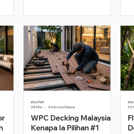
aliasfiah
alia
28 Mei
4 min membaca
25 
or
WPC Decking Malaysia:
F
h
Kenapa Ia Pilihan #1
D