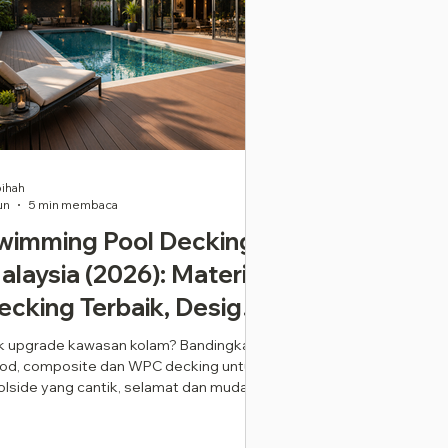
ihah
un
5 min membaca
wimming Pool Decking
alaysia (2026): Material
ecking Terbaik, Design
oden & Panduan
k upgrade kawasan kolam? Bandingkan
od, composite dan WPC decking untuk
emasangan Profesional
olside yang cantik, selamat dan mudah
aga.