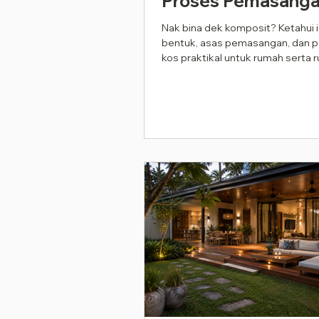
Proses Pemasanga
Panduan Kos (2026
Nak bina dek komposit? Ketahui 
bentuk, asas pemasangan, dan 
kos praktikal untuk rumah serta r
di Malaysia pada 2026.