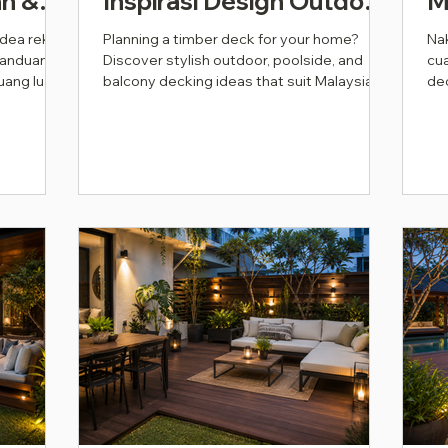
n &
Inspirasi Design Outdoor,
M
)
Pool & Balcony (2026)
A
idea reka
Planning a timber deck for your home?
Na
panduan
Discover stylish outdoor, poolside, and
cua
D
uang luar
balcony decking ideas that suit Malaysian
dec
S
homes in 2026.
seb
(