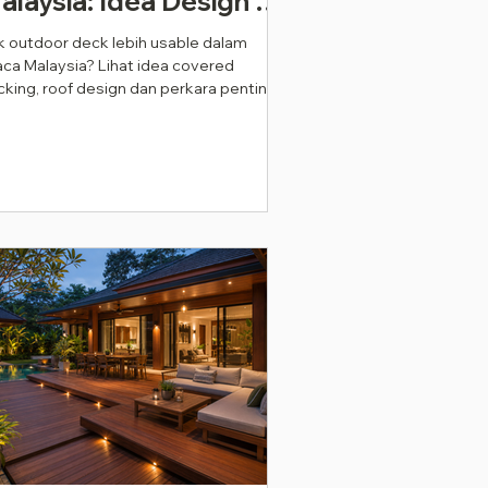
alaysia: Idea Design &
pa Yang Perlu
k outdoor deck lebih usable dalam
ca Malaysia? Lihat idea covered
ipertimbangkan
king, roof design dan perkara penting
ebelum Installation
elum installation.
2026)