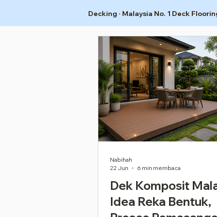
Decking · Malaysia No. 1 Deck Floorin
Nabihah
22 Jun
6 min membaca
Dek Komposit Mala
Idea Reka Bentuk,