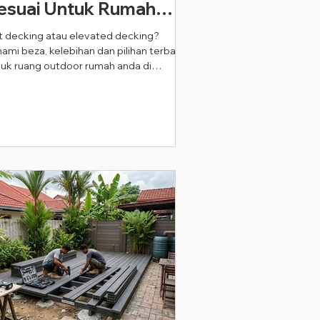
esuai Untuk Rumah
nda di Malaysia Pada
t decking atau elevated decking?
ami beza, kelebihan dan pilihan terbaik
026?
tuk ruang outdoor rumah anda di
aysia. ✨🏡