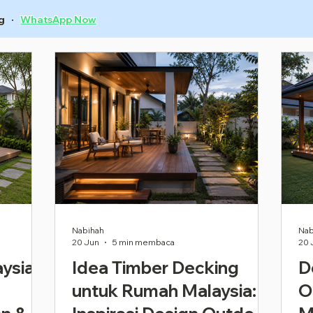
g ·
WhatsApp Now
Nabihah
Nab
20 Jun
5 min membaca
20 
ysia:
Idea Timber Decking
D
untuk Rumah Malaysia:
O