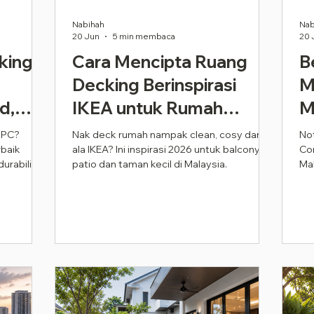
Nabihah
Nab
20 Jun
5 min membaca
20 
king
Cara Mencipta Ruang
B
Decking Berinspirasi
M
d,
IKEA untuk Rumah
M
Malaysia Anda (Inspirasi
C
WPC?
Nak deck rumah nampak clean, cosy dan
Not
rbaik
ala IKEA? Ini inspirasi 2026 untuk balcony,
Co
2026)
urability,
patio dan taman kecil di Malaysia.
Ma
pro