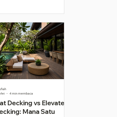
sfiah
Mei
4 min membaca
lat Decking vs Elevated
ecking: Mana Satu