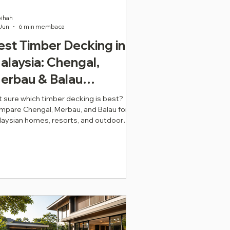
ihah
Jun
6 min membaca
est Timber Decking in
alaysia: Chengal,
erbau & Balau
ompared (2026 Guide)
 sure which timber decking is best?
mpare Chengal, Merbau, and Balau for
laysian homes, resorts, and outdoor
jects in 2026.