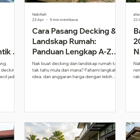
Nabihah
alia
23 Apr
5 min membaca
22 
Cara Pasang Decking &
B
Landskap Rumah:
2
tik &
Panduan Lengkap A-Z
N
(2026)
ang
Nak buat decking dan landskap rumah tapi
Na
 decking
tak tahu mula dari mana? Fahami langkah,
ren
cil jadi
idea, dan anggaran harga dengan lebih
rak
mudah. Jom rancang sekarang!