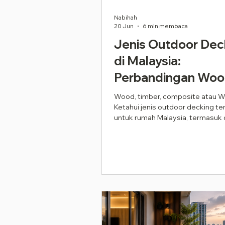
Nabihah
20 Jun
6 min membaca
Jenis Outdoor Dec
di Malaysia:
Perbandingan Woo
Composite, WPC &
Wood, timber, composite atau 
Ketahui jenis outdoor decking te
Timber (2026)
untuk rumah Malaysia, termasuk d
maintenance dan kos.