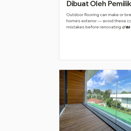
Dibuat Oleh Pemili
Rumah Malaysia P
Outdoor flooring can make or br
home’s exterior — avoid these
2026
mistakes before renovating 🌿🏡