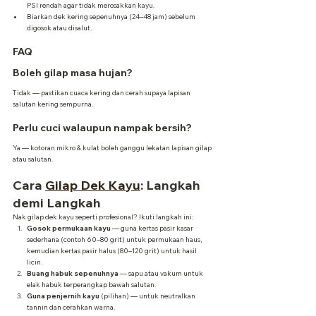
PSI rendah agar tidak merosakkan kayu.
Biarkan dek kering sepenuhnya (24–48 jam) sebelum 
digosok atau disalut.
FAQ
Boleh gilap masa hujan?
Tidak — pastikan cuaca kering dan cerah supaya lapisan 
salutan kering sempurna.
Perlu cuci walaupun nampak bersih?
Ya — kotoran mikro & kulat boleh ganggu lekatan lapisan gilap 
atau salutan.
Cara 
Gilap Dek Kayu
: Langkah 
demi Langkah
Nak gilap dek kayu seperti profesional? Ikuti langkah ini:
Gosok permukaan kayu
 — guna kertas pasir kasar 
sederhana (contoh 60–80 grit) untuk permukaan haus, 
kemudian kertas pasir halus (80–120 grit) untuk hasil 
licin.
Buang habuk sepenuhnya
 — sapu atau vakum untuk 
elak habuk terperangkap bawah salutan.
Guna penjernih kayu
 (pilihan) — untuk neutralkan 
tannin dan cerahkan warna.