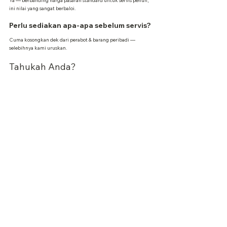
Ya — berbanding harga pasaran standard untuk servis penuh, 
ini nilai yang sangat berbaloi.
Perlu sediakan apa-apa sebelum servis?
Cuma kosongkan dek dari perabot & barang peribadi — 
selebihnya kami uruskan.
Tahukah Anda?