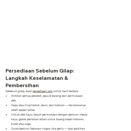
Persediaan Sebelum Gilap: 
Langkah Keselamatan & 
Pembersihan
Sebelum gilap, buat 
persediaan rapi
 untuk hasil terbaik:
Alihkan semua perabot, pasu & barang dari permukaan 
dek.
Sapu atau tiup habuk, daun, dan kotoran — terutamanya 
celah papan lantai.
Untuk dek kayu: basuh permukaan dengan pencuci mesra 
kayu, gosok perlahan-lahan untuk buang kesan kotoran, 
kulat atau alga.
Guna pencuci tekanan ringan jika perlu — tapi pastikan 