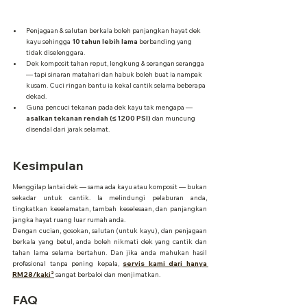
Penjagaan & salutan berkala boleh panjangkan hayat dek 
kayu sehingga 
10 tahun lebih lama
 berbanding yang 
tidak diselenggara.
Dek komposit tahan reput, lengkung & serangan serangga 
— tapi sinaran matahari dan habuk boleh buat ia nampak 
kusam. Cuci ringan bantu ia kekal cantik selama beberapa 
dekad.
Guna pencuci tekanan pada dek kayu tak mengapa — 
asalkan tekanan rendah (≤ 1200 PSI)
 dan muncung 
disendal dari jarak selamat.
Kesimpulan
Menggilap lantai dek — sama ada kayu atau komposit — bukan 
sekadar untuk cantik. Ia melindungi pelaburan anda, 
tingkatkan keselamatan, tambah keselesaan, dan panjangkan 
jangka hayat ruang luar rumah anda.
Dengan cucian, gosokan, salutan (untuk kayu), dan penjagaan 
berkala yang betul, anda boleh nikmati dek yang cantik dan 
tahan lama selama bertahun. Dan jika anda mahukan hasil 
profesional tanpa pening kepala, 
servis kami dari hanya 
RM28/kaki²
 sangat berbaloi dan menjimatkan.
FAQ