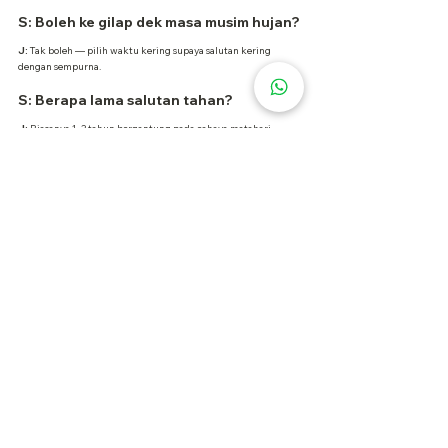
S: Boleh ke gilap dek masa musim hujan?
J:
 Tak boleh — pilih waktu kering supaya salutan kering 
dengan sempurna.
S: Berapa lama salutan tahan?
J:
 Biasanya 1–3 tahun bergantung pada cahaya matahari, 
hujan, dan trafik kaki.
S: Perlu gosok untuk dek komposit?
J:
 Tidak — hanya untuk dek kayu. Dek komposit hanya perlu 
dicuci dan mungkin digilap.
S: Apa beza gilap dan salutan?
J:
 Gilap melicinkan permukaan; salutan beri lapisan 
perlindungan dari kelembapan, UV dan kehausan.
S: Berapa lama sebelum boleh pijak dek 
selepas salutan?
J:
 Sekurang-kurangnya 24–48 jam (atau ikut arahan produk) 
sebelum letak perabot atau berjalan atasnya.
🔨 
Sedia Untuk Ubahsuai Dek 