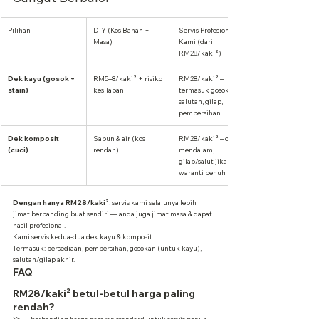
Pilihan
DIY (Kos Bahan + 
Servis Profesional 
Masa)
Kami (dari 
RM28/kaki²)
Dek kayu (gosok + 
RM5–8/kaki² + risiko 
RM28/kaki² – 
stain)
kesilapan
termasuk gosok, 
salutan, gilap, 
pembersihan
Dek komposit 
Sabun & air (kos 
RM28/kaki² – cuci 
(cuci)
rendah)
mendalam, 
gilap/salut jika perlu, 
waranti penuh
Dengan hanya RM28/kaki²
, servis kami selalunya lebih 
jimat berbanding buat sendiri — anda juga jimat masa & dapat 
hasil profesional.
Kami servis kedua-dua dek kayu & komposit.
Termasuk: persediaan, pembersihan, gosokan (untuk kayu), 
salutan/gilap akhir.
FAQ
RM28/kaki² betul-betul harga paling 
rendah?