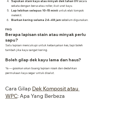
Sapukan stain kayu atau minyak dek tahan UV
 secara 
sekata dengan berus atau roller, ikut urat kayu.
Lap lebihan selepas 10–15 minit
 untuk elak tompok 
melekit.
Biarkan kering selama 24–48 jam
 sebelum digunakan.
FAQ
Berapa lapisan stain atau minyak perlu 
sapu?
Satu lapisan mencukupi untuk kebanyakan kes, tapi boleh 
tambah jika kayu sangat kering.
Boleh gilap dek kayu lama dan haus?
Ya — gosokan akan buang lapisan rosak dan dedahkan 
permukaan kayu segar untuk disalut.
Cara Gilap 
Dek Komposit atau 
WPC
: Apa Yang Berbeza