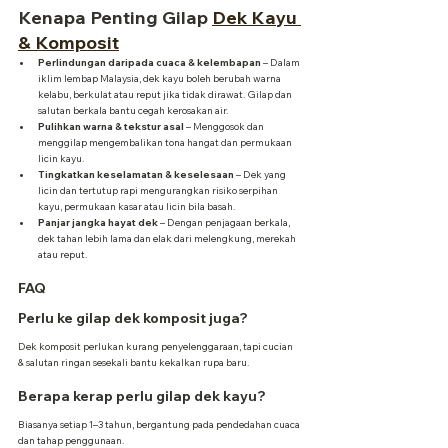
Kenapa Penting Gilap 
Dek Kayu 
& Komposit
Perlindungan daripada cuaca & kelembapan
 – Dalam 
iklim lembap Malaysia, dek kayu boleh berubah warna 
kelabu, berkulat atau reput jika tidak dirawat. Gilap dan 
salutan berkala bantu cegah kerosakan air.
Pulihkan warna & tekstur asal
 – Menggosok dan 
menggilap mengembalikan tona hangat dan permukaan 
licin kayu.
Tingkatkan keselamatan & keselesaan
 – Dek yang 
licin dan tertutup rapi mengurangkan risiko serpihan 
kayu, permukaan kasar atau licin bila basah.
Panjar jangka hayat dek
 – Dengan penjagaan berkala, 
dek tahan lebih lama dan elak dari melengkung, merekah 
atau reput.
FAQ
Perlu ke gilap dek komposit juga?
Dek komposit perlukan kurang penyelenggaraan, tapi cucian 
& salutan ringan sesekali bantu kekalkan rupa baru.
Berapa kerap perlu gilap dek kayu?
Biasanya setiap 1–3 tahun, bergantung pada pendedahan cuaca 
dan tahap penggunaan.