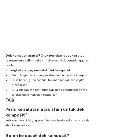
Dek komposit atau WPC tak perlukan gosokan atau 
rawatan intensif
 — bahan ini direka untuk penyelenggaraan 
rendah.
✅ 
Langkah penjagaan untuk dek komposit:
Cuci dengan sabun ringan atau pencuci mesra komposit.
Bilas bersih; guna pencuci tekanan rendah hanya jika 
dibenarkan.
Jika ada salutan perlindungan, guna produk gilap atau 
salutan disyorkan oleh pengeluar.
FAQ
Perlu ke salutan atau stain untuk dek 
komposit?
Kebiasaannya tidak; tapi cuci berkala bantu kekalkan rupa dan 
elak kesan kotoran.
Boleh ke gosok dek komposit?