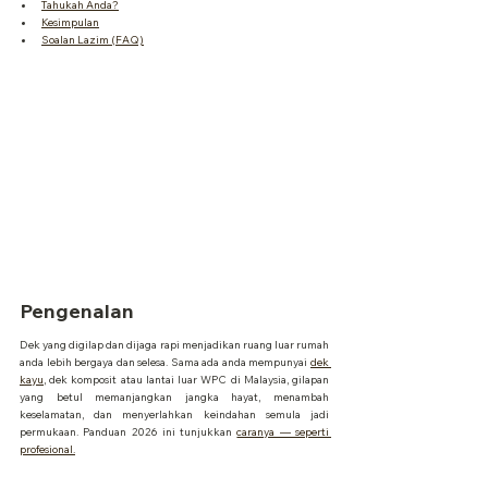
Tahukah Anda?
Kesimpulan
Soalan Lazim (FAQ)
Pengenalan
Dek yang digilap dan dijaga rapi menjadikan ruang luar rumah 
anda lebih bergaya dan selesa. Sama ada anda mempunyai 
dek 
kayu
, dek komposit atau lantai luar WPC di Malaysia, gilapan 
yang betul memanjangkan jangka hayat, menambah 
keselamatan, dan menyerlahkan keindahan semula jadi 
permukaan. Panduan 2026 ini tunjukkan 
caranya — seperti 
profesional.