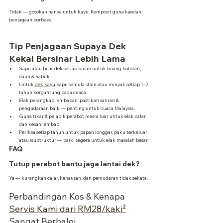
Tidak — gosokan hanya untuk kayu. Komposit guna kaedah 
penjagaan berbeza.
Tip Penjagaan Supaya Dek 
Kekal Bersinar Lebih Lama
Sapu atau bilas dek setiap bulan untuk buang kotoran, 
daun & habuk.
Untuk
 dek kayu
: sapu semula stain atau minyak setiap 1–2 
tahun bergantung pada cuaca.
Elak perangkap lembapan: pastikan saliran & 
pengudaraan baik — penting untuk cuaca Malaysia.
Guna tikar & pelapik perabot mesra luar untuk elak calar 
dan kesan lembap.
Periksa setiap tahun untuk papan longgar, paku terkeluar 
atau isu struktur — baiki segera untuk elak masalah besar.
FAQ
Tutup perabot bantu jaga lantai dek?
Ya — kurangkan calar, kehausan, dan pemudaran tidak sekata.
Perbandingan Kos & Kenapa 
Servis Kami dari RM28/kaki²
Sangat Berbaloi