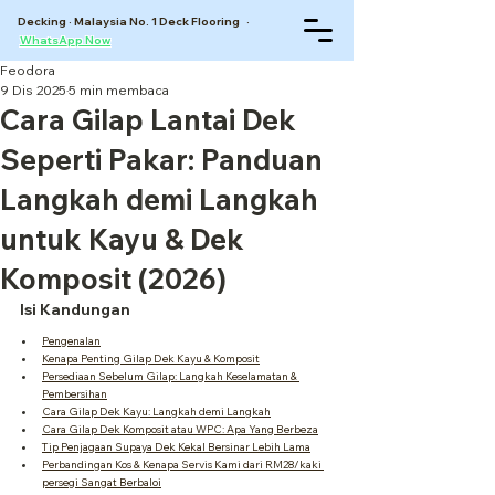
Decking · Malaysia No. 1 Deck Flooring ·
WhatsApp Now
Feodora
9 Dis 2025
5 min membaca
Cara Gilap Lantai Dek
Seperti Pakar: Panduan
Langkah demi Langkah
untuk Kayu & Dek
Komposit (2026)
Isi Kandungan
Pengenalan
Kenapa Penting Gilap Dek Kayu & Komposit
Persediaan Sebelum Gilap: Langkah Keselamatan & 
Pembersihan
Cara Gilap Dek Kayu: Langkah demi Langkah
Cara Gilap Dek Komposit atau WPC: Apa Yang Berbeza
Tip Penjagaan Supaya Dek Kekal Bersinar Lebih Lama
Perbandingan Kos & Kenapa Servis Kami dari RM28/kaki 
persegi Sangat Berbaloi