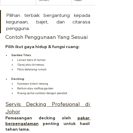
Pilihan terbaik bergantung kepada 
kegunaan, bajet, dan citarasa 
pengguna.
Contoh Penggunaan Yang Sesuai
Pilih ikut gaya hidup & fungsi ruang:
Garden Tiles
:
Laluan batu di taman
Garaj atau driveway
Patio belakang rumah
Decking
:
Kawasan kolam renang
Balkon atau rooftop garden
Ruang santai outdoor dengan perabot
Servis Decking Profesional di 
Johor
Pemasangan decking oleh 
pakar 
berpengalaman
 penting untuk hasil 
tahan lama.