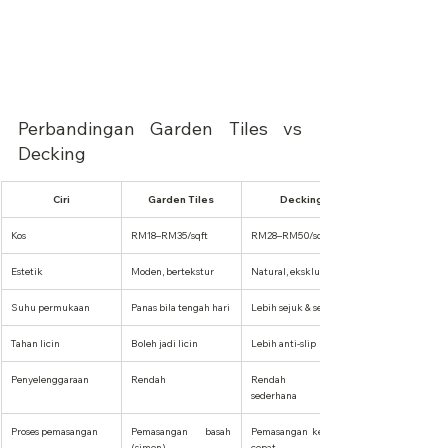
Perbandingan Garden Tiles vs 
Decking
Ciri
Garden Tiles
Decking
Kos
RM18–RM35/sqft
RM28–RM50/sqft
Estetik
Moden, bertekstur
Natural, eksklusif
Suhu permukaan
Panas bila tengah hari
Lebih sejuk & selesa
Tahan licin
Boleh jadi licin
Lebih anti-slip
Penyelenggaraan
Rendah
Rendah hingga 
sederhana
Proses pemasangan
Pemasangan basah 
Pemasangan kering & 
(simen)
cepat