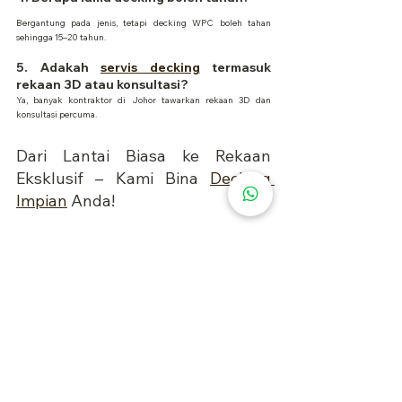
Bergantung pada jenis, tetapi decking WPC boleh tahan 
sehingga 15–20 tahun.
5. Adakah 
servis decking
 termasuk 
rekaan 3D atau konsultasi?
Ya, banyak kontraktor di Johor tawarkan rekaan 3D dan 
konsultasi percuma.
Dari Lantai Biasa ke Rekaan 
Eksklusif – Kami Bina 
Decking 
Impian
 Anda!
🏡 
Naik Taraf Halaman Rumah Anda dengan Decking 