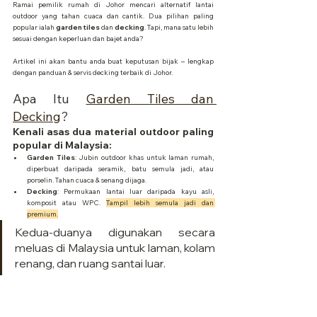
Ramai pemilik rumah di Johor mencari alternatif lantai 
outdoor yang tahan cuaca dan cantik. Dua pilihan paling 
popular ialah 
garden tiles
 dan 
decking
. Tapi, mana satu lebih 
sesuai dengan keperluan dan bajet anda? 
Artikel ini akan bantu anda buat keputusan bijak – lengkap 
dengan panduan & servis decking terbaik di Johor.
Apa Itu 
Garden Tiles dan 
Decking
?
Kenali asas dua material outdoor paling 
popular di Malaysia:
Garden Tiles
: Jubin outdoor khas untuk laman rumah, 
diperbuat daripada seramik, batu semula jadi, atau 
porselin. Tahan cuaca & senang dijaga.
Decking
: Permukaan lantai luar daripada kayu asli, 
komposit atau WPC. 
Tampil lebih semula jadi dan 
premium.
Kedua-duanya digunakan secara 
meluas di Malaysia untuk laman, kolam 
renang, dan ruang santai luar.