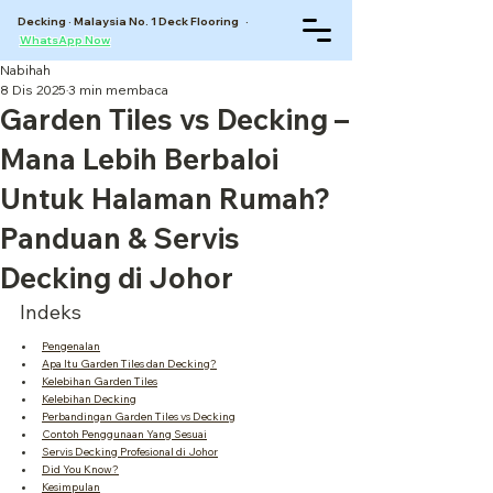
Decking · Malaysia No. 1 Deck Flooring ·
WhatsApp Now
Nabihah
8 Dis 2025
3 min membaca
Garden Tiles vs Decking –
Mana Lebih Berbaloi
Untuk Halaman Rumah?
Panduan & Servis
Decking di Johor
Indeks
Pengenalan
Apa Itu Garden Tiles dan Decking?
Kelebihan Garden Tiles
Kelebihan Decking
Perbandingan Garden Tiles vs Decking
Contoh Penggunaan Yang Sesuai
Servis Decking Profesional di Johor
Did You Know?
Kesimpulan