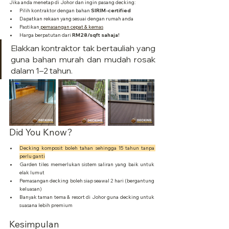
Jika anda menetap di Johor dan ingin pasang decking:
Pilih kontraktor dengan bahan 
SIRIM-certified
Dapatkan rekaan yang sesuai dengan rumah anda
Pastikan
 pemasangan cepat & kemas
Harga berpatutan dari 
RM28/sqft sahaja!
Elakkan kontraktor tak bertauliah yang 
guna bahan murah dan mudah rosak 
dalam 1–2 tahun.
Did You Know?
Decking komposit boleh tahan sehingga 15 tahun tanpa 
perlu ganti
Garden tiles memerlukan sistem saliran yang baik untuk 
elak lumut
Pemasangan decking boleh siap seawal 2 hari (bergantung 
keluasan)
Banyak taman tema & resort di Johor guna decking untuk 
suasana lebih premium
Kesimpulan