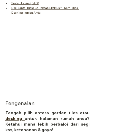
Soalan Lazim (FAQ)
Dari Lantai Biasa ke Rekaan Eksklusif – Kami Bina 
Decking Impian Anda!
Pengenalan
Tengah pilih antara garden tiles atau 
decking 
untuk halaman rumah anda? 
Ketahui mana lebih berbaloi dari segi 
kos, ketahanan & gaya!