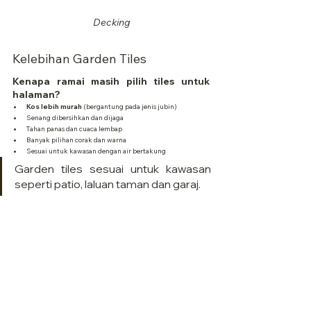
Decking
Kelebihan Garden Tiles
Kenapa ramai masih pilih tiles untuk 
halaman?
Kos lebih murah
 (bergantung pada jenis jubin)
Senang dibersihkan dan dijaga
Tahan panas dan cuaca lembap
Banyak pilihan corak dan warna
Sesuai untuk kawasan dengan air bertakung
Garden tiles sesuai untuk kawasan 
seperti patio, laluan taman dan garaj.