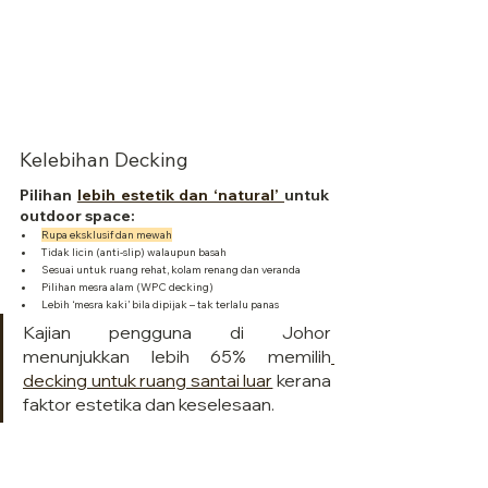
Kelebihan Decking
Pilihan 
lebih estetik dan ‘natural’ 
untuk 
outdoor space:
Rupa eksklusif dan mewah
Tidak licin (anti-slip) walaupun basah
Sesuai untuk ruang rehat, kolam renang dan veranda
Pilihan mesra alam (WPC decking)
Lebih ‘mesra kaki’ bila dipijak – tak terlalu panas
Kajian pengguna di Johor 
menunjukkan lebih 65% memilih
decking untuk ruang santai luar
 kerana 
faktor estetika dan keselesaan.