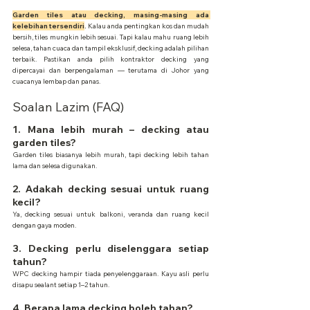
Garden tiles atau decking, masing-masing ada 
kelebihan tersendiri
.
 Kalau anda pentingkan kos dan mudah 
bersih, tiles mungkin lebih sesuai. Tapi kalau mahu ruang lebih 
selesa, tahan cuaca dan tampil eksklusif, decking adalah pilihan 
terbaik. Pastikan anda pilih kontraktor decking yang 
dipercayai dan berpengalaman — terutama di Johor yang 
cuacanya lembap dan panas.
Soalan Lazim (FAQ)
1. Mana lebih murah – decking atau 
garden tiles?
Garden tiles biasanya lebih murah, tapi decking lebih tahan 
lama dan selesa digunakan.
2. Adakah decking sesuai untuk ruang 
kecil?
Ya, decking sesuai untuk balkoni, veranda dan ruang kecil 
dengan gaya moden.
3. Decking perlu diselenggara setiap 
tahun?
WPC decking hampir tiada penyelenggaraan. Kayu asli perlu 
disapu sealant setiap 1–2 tahun.
4. Berapa lama decking boleh tahan?