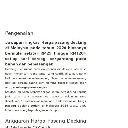
Pengenalan
Jawapan ringkas: Harga pasang decking 
di Malaysia pada tahun 2026 biasanya 
bermula sekitar RM25 hingga RM120+ 
setiap kaki persegi bergantung pada 
bahan dan pemasangan.
Decking luar rumah semakin popular di Malaysia kerana ia 
boleh menambah ruang santai yang cantik di taman, patio, 
balkoni, atau sekitar kolam renang. Namun sebelum memasang 
decking, perkara paling penting yang perlu diketahui ialah 
anggaran harga pemasangan
.
Kos decking boleh berbeza dengan ketara bergantung kepada 
jenis bahan, saiz kawasan, dan struktur sokongan yang 
diperlukan. Artikel ini akan membantu anda memahami 
harga 
pasang decking terkini di Malaysia 2026
 supaya anda 
boleh merancang bajet dengan lebih bijak.
Anggaran Harga Pasang Decking 
di Malaysia 2026 💰