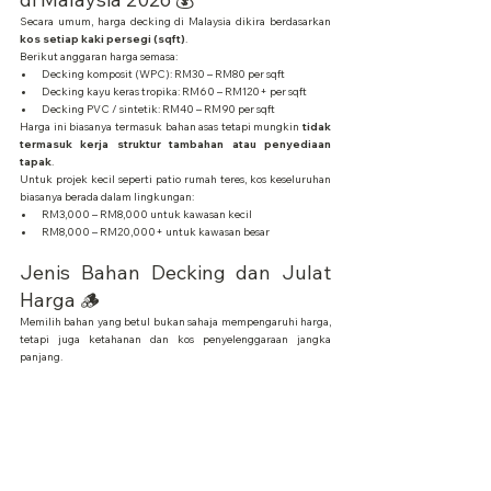
Secara umum, harga decking di Malaysia dikira berdasarkan 
kos setiap kaki persegi (sqft)
.
Berikut anggaran harga semasa:
Decking komposit (WPC): RM30 – RM80 per sqft
Decking kayu keras tropika: RM60 – RM120+ per sqft
Decking PVC / sintetik: RM40 – RM90 per sqft
Harga ini biasanya termasuk bahan asas tetapi mungkin 
tidak 
termasuk kerja struktur tambahan atau penyediaan 
tapak
.
Untuk projek kecil seperti patio rumah teres, kos keseluruhan 
biasanya berada dalam lingkungan:
RM3,000 – RM8,000 untuk kawasan kecil
RM8,000 – RM20,000+ untuk kawasan besar
Jenis Bahan Decking dan Julat 
Harga 🪵
Memilih bahan yang betul bukan sahaja mempengaruhi harga, 
tetapi juga ketahanan dan kos penyelenggaraan jangka 
panjang.