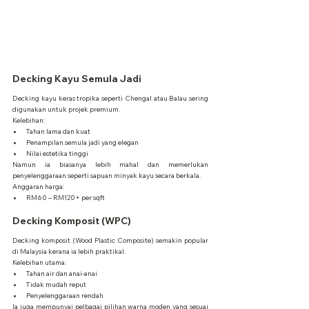
Decking Kayu Semula Jadi
Decking kayu keras tropika seperti Chengal atau Balau sering 
digunakan untuk projek premium.
Kelebihan:
Tahan lama dan kuat
Penampilan semula jadi yang elegan
Nilai estetika tinggi
Namun ia biasanya lebih mahal dan memerlukan 
penyelenggaraan seperti sapuan minyak kayu secara berkala.
Anggaran harga:
RM60 – RM120+ per sqft
Decking Komposit (WPC)
Decking komposit (Wood Plastic Composite) semakin popular 
di Malaysia kerana ia lebih praktikal.
Kelebihan utama:
Tahan air dan anai-anai
Tidak mudah reput
Penyelenggaraan rendah
Ia juga mempunyai pelbagai pilihan warna moden yang sesuai 