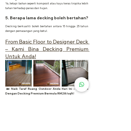
Ya, tetapi bahan seperti komposit atau kayu keras tropika lebih 
tahan terhadap panas dan hujan.
5. Berapa lama decking boleh bertahan?
Decking berkualiti boleh bertahan antara 15 hingga 25 tahun 
dengan pemasangan yang betul.
From Basic Floor to Designer Deck 
– Kami Bina Decking Premium 
Untuk Anda!
🏡 
Naik Taraf Ruang Outdoor Anda Hari Ini – Mulakan 
Dengan Decking Premium Bermula RM28/sqft!
✅ 
Reka, Supply & Pasang
 Semua Jenis Decking – Kayu 
Asli, Komposit & WPC
✅ 
100% Bahan SIRIM-Certified – Tahan Cuaca, Anti-Licin 
& Mesra Alam
✅ 
Servis Seluruh Melaka – Dari Banda Hilir ke Alor Gajah 
& Ayer Keroh
✅ 
Rekaan Custom Untuk Kafe, Resort, Homestay & 
Airbnb