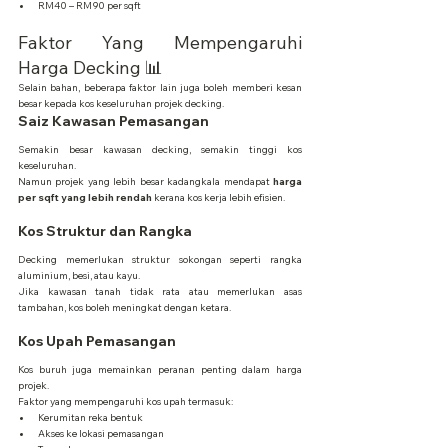
RM40 – RM90 per sqft
Faktor Yang Mempengaruhi 
Harga Decking 📊
Selain bahan, beberapa faktor lain juga boleh memberi kesan 
besar kepada kos keseluruhan projek decking.
Saiz Kawasan Pemasangan
Semakin besar kawasan decking, semakin tinggi kos 
keseluruhan.
Namun projek yang lebih besar kadangkala mendapat 
harga 
per sqft yang lebih rendah
 kerana kos kerja lebih efisien.
Kos Struktur dan Rangka
Decking memerlukan struktur sokongan seperti rangka 
aluminium, besi, atau kayu.
Jika kawasan tanah tidak rata atau memerlukan asas 
tambahan, kos boleh meningkat dengan ketara.
Kos Upah Pemasangan
Kos buruh juga memainkan peranan penting dalam harga 
projek.
Faktor yang mempengaruhi kos upah termasuk:
Kerumitan reka bentuk
Akses ke lokasi pemasangan