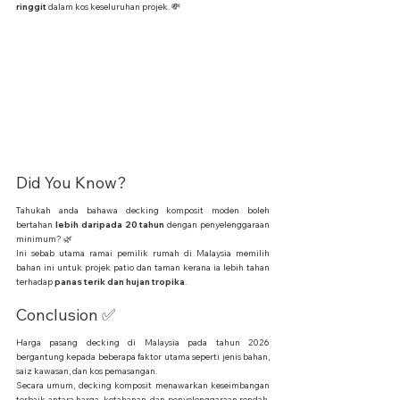
ringgit
 dalam kos keseluruhan projek. 💸
Did You Know?
Tahukah anda bahawa decking komposit moden boleh 
bertahan 
lebih daripada 20 tahun
 dengan penyelenggaraan 
minimum? 🌿
Ini sebab utama ramai pemilik rumah di Malaysia memilih 
bahan ini untuk projek patio dan taman kerana ia lebih tahan 
terhadap 
panas terik dan hujan tropika
.
Conclusion ✅
Harga pasang decking di Malaysia pada tahun 2026 
bergantung kepada beberapa faktor utama seperti jenis bahan, 
saiz kawasan, dan kos pemasangan.
Secara umum, decking komposit menawarkan keseimbangan 
terbaik antara harga, ketahanan, dan penyelenggaraan rendah. 