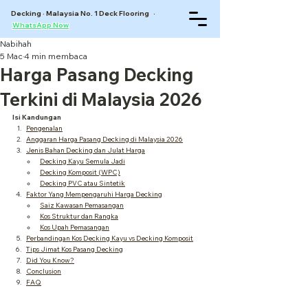
Decking · Malaysia No. 1 Deck Flooring ·
WhatsApp Now
Nabihah
5 Mac
4 min membaca
Harga Pasang Decking
Terkini di Malaysia 2026
Isi Kandungan
Pengenalan
Anggaran Harga Pasang Decking di Malaysia 2026
Jenis Bahan Decking dan Julat Harga
Decking Kayu Semula Jadi
Decking Komposit (WPC)
Decking PVC atau Sintetik
Faktor Yang Mempengaruhi Harga Decking
Saiz Kawasan Pemasangan
Kos Struktur dan Rangka
Kos Upah Pemasangan
Perbandingan Kos Decking Kayu vs Decking Komposit
Tips Jimat Kos Pasang Decking
Did You Know?
Conclusion
FAQ