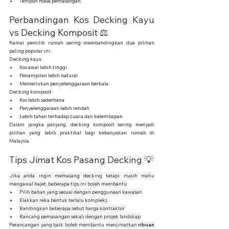
Tempoh masa pemasangan
Perbandingan Kos Decking Kayu 
vs Decking Komposit ⚖️
Ramai pemilik rumah sering membandingkan dua pilihan 
paling popular ini.
Decking kayu:
Kos awal lebih tinggi
Penampilan lebih natural
Memerlukan penyelenggaraan berkala
Decking komposit:
Kos lebih sederhana
Penyelenggaraan lebih rendah
Lebih tahan terhadap cuaca dan kelembapan
Dalam jangka panjang, decking komposit sering menjadi 
pilihan yang lebih praktikal bagi kebanyakan rumah di 
Malaysia.
Tips Jimat Kos Pasang Decking 💡
Jika anda ingin memasang decking tetapi masih mahu 
mengawal bajet, beberapa tips ini boleh membantu:
Pilih bahan yang sesuai dengan penggunaan kawasan
Elakkan reka bentuk terlalu kompleks
Bandingkan beberapa sebut harga kontraktor
Rancang pemasangan sekali dengan projek landskap
Perancangan yang baik boleh membantu menjimatkan 
ribuan 