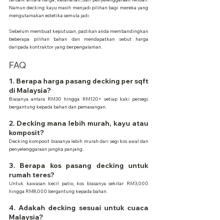
Namun decking kayu masih menjadi pilihan bagi mereka yang 
mengutamakan estetika semula jadi.
Sebelum membuat keputusan, pastikan anda membandingkan 
beberapa pilihan bahan dan mendapatkan sebut harga 
daripada kontraktor yang berpengalaman.
FAQ
1. Berapa harga pasang decking per sqft 
di Malaysia?
Biasanya antara RM30 hingga RM120+ setiap kaki persegi 
bergantung kepada bahan dan pemasangan.
2. Decking mana lebih murah, kayu atau 
komposit?
Decking komposit biasanya lebih murah dari segi kos awal dan 
penyelenggaraan jangka panjang.
3. Berapa kos pasang decking untuk 
rumah teres?
Untuk kawasan kecil patio, kos biasanya sekitar RM3,000 
hingga RM8,000 bergantung kepada bahan.
4. Adakah decking sesuai untuk cuaca 
Malaysia?