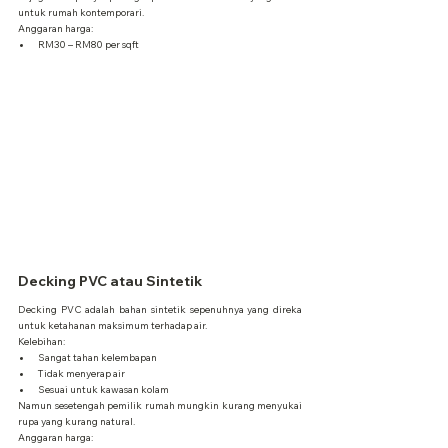
untuk rumah kontemporari.
Anggaran harga:
RM30 – RM80 per sqft
Decking PVC atau Sintetik
Decking PVC adalah bahan sintetik sepenuhnya yang direka 
untuk ketahanan maksimum terhadap air.
Kelebihan:
Sangat tahan kelembapan
Tidak menyerap air
Sesuai untuk kawasan kolam
Namun sesetengah pemilik rumah mungkin kurang menyukai 
rupa yang kurang natural.
Anggaran harga: