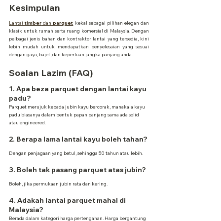
Kesimpulan
Lantai 
timber
 dan 
parquet
 kekal sebagai pilihan elegan dan 
klasik untuk rumah serta ruang komersial di Malaysia. Dengan 
pelbagai jenis bahan dan kontraktor lantai yang tersedia, kini 
lebih mudah untuk mendapatkan penyelesaian yang sesuai 
dengan gaya, bajet, dan keperluan jangka panjang anda.
Soalan Lazim (FAQ)
1. Apa beza parquet dengan lantai kayu 
padu?
Parquet merujuk kepada jubin kayu bercorak, manakala kayu 
padu biasanya dalam bentuk papan panjang sama ada solid 
atau engineered.
2. Berapa lama lantai kayu boleh tahan?
Dengan penjagaan yang betul, sehingga 50 tahun atau lebih.
3. Boleh tak pasang parquet atas jubin?
Boleh, jika permukaan jubin rata dan kering.
4. Adakah lantai parquet mahal di 
Malaysia?
Berada dalam kategori harga pertengahan. Harga bergantung 