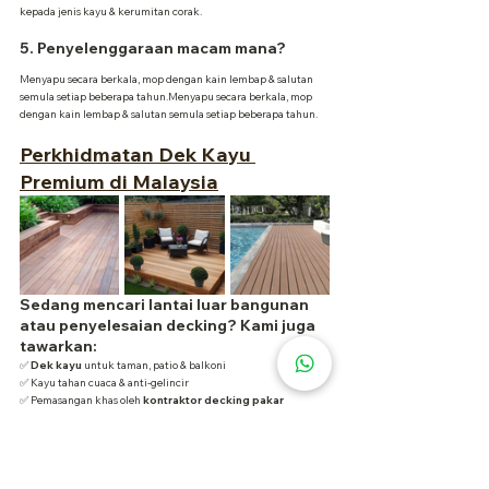
kepada jenis kayu & kerumitan corak.
5. Penyelenggaraan macam mana?
Menyapu secara berkala, mop dengan kain lembap & salutan 
semula setiap beberapa tahun.Menyapu secara berkala, mop 
dengan kain lembap & salutan semula setiap beberapa tahun.
Perkhidmatan Dek Kayu 
Premium di Malaysia
Sedang mencari lantai luar bangunan 
atau 
penyelesaian decking
? Kami juga 
tawarkan:
✅ 
Dek kayu
 untuk taman, patio & balkoni
✅ Kayu tahan cuaca & anti-gelincir
✅ Pemasangan khas oleh 
kontraktor decking pakar
✅ Pakej mampu milik di KL, Selangor, Penang, JB & seluruh 
Malaysia
💬 Hubungi kami hari ini untuk 
konsultasi & sebut harga 
PERCUMA
.
👉
[WhatsApp Kami]
 | 📞 
[Hubungi Sekarang]
 | 🛠️ 