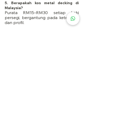
5. Berapakah kos metal decking di 
Malaysia?
Purata RM15–RM30 setiap kaki 
persegi, bergantung pada ketebalan 
dan profil.
🏗️ Perlukan nasihat pakar tentang 
metal decking
 untuk projek anda? 
Hubungi pakar pembinaan Malaysia 
kami hari ini
 untuk konsultasi 
percuma.
Lihat Semua
Siaran Terkini