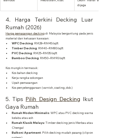
Bamboo
Mesra alam, kuat
Lebih mahal & susah 
dijaga
4. Harga Terkini Decking Luar 
Rumah (2026)
Harga pemasangan decking
 di Malaysia bergantung pada jenis 
material dan keluasan kawasan:
WPC Decking
: RM28–RM45/sqft
Timber Decking
: RM40–RM80/sqft
PVC Decking
: RM25–RM35/sqft
Bamboo Decking
: RM50–RM90/sqft
Kos mungkin termasuk:
Kos bahan decking
Kerja rangka sokongan
Upah pemasangan
Kos penyelenggaraan (varnish, coating, dsb.)
5. Tips 
Pilih Design Decking
 Ikut 
Gaya Rumah
Rumah Moden Minimalis
: WPC atau PVC decking warna 
kelabu atau ash
Rumah Klasik Melayu
: Timber decking jenis Merbau atau 
Chengal
Balkoni Apartment
: Pilih decking mudah pasang (clip-on 
system)