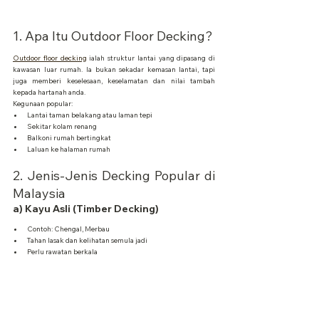
1. Apa Itu Outdoor Floor Decking?
Outdoor floor decking
 ialah struktur lantai yang dipasang di 
kawasan luar rumah. Ia bukan sekadar kemasan lantai, tapi 
juga memberi keselesaan, keselamatan dan nilai tambah 
kepada hartanah anda.
Kegunaan popular:
Lantai taman belakang atau laman tepi
Sekitar kolam renang
Balkoni rumah bertingkat
Laluan ke halaman rumah
2. Jenis-Jenis Decking Popular di 
Malaysia
a) Kayu Asli (Timber Decking)
Contoh: Chengal, Merbau
Tahan lasak dan kelihatan semula jadi
Perlu rawatan berkala