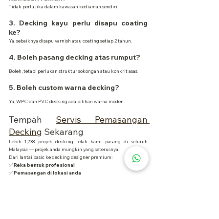
Tidak perlu jika dalam kawasan kediaman sendiri.
3. Decking kayu perlu disapu coating 
ke?
Ya, sebaiknya disapu varnish atau coating setiap 2 tahun.
4. Boleh pasang decking atas rumput?
Boleh, tetapi perlukan struktur sokongan atau konkrit asas.
5. Boleh custom warna decking?
Ya, WPC dan PVC decking ada pilihan warna moden.
Tempah 
Servis Pemasangan 
Decking
 Sekarang
Lebih 1,238 projek decking telah kami pasang di seluruh 
Malaysia — projek anda mungkin yang seterusnya!
Dari lantai basic ke decking designer premium:
✅ 
Reka bentuk profesional
✅ 
Pemasangan di lokasi anda
✅ 
Material tahan cuaca & anti-slip
✅ 
Harga bermula RM28/sqft – tawaran terhad!
📦 Kami bekal & pasang semua jenis decking: timber, WPC, 
bamboo, PVC.
📲 
WhatsApp kami hari ini
 untuk sebut harga percuma dan 