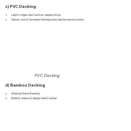
c) PVC Decking
Lebih ringan dan kalis air sepenuhnya
Sesuai untuk kawasan lembap atau berhampiran kolam
PVC Decking
d) Bamboo Decking
Alternatif eco-friendly
Estetik menarik tetapi lebih mahal