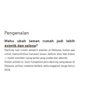
Pengenalan
Mahu ubah laman rumah jadi lebih 
estetik dan selesa
?
Decking luar rumah semakin popular di Malaysia, bukan saja 
untuk mencantikkan kawasan laman, balkoni atau tepi kolam 
— malah memberi ruang santai yang moden dan selamat.
Dalam artikel ini, kami kongsikan jenis decking yang sesuai di 
Malaysia, pilihan material terbaik, serta anggaran harga tahun 
2026.