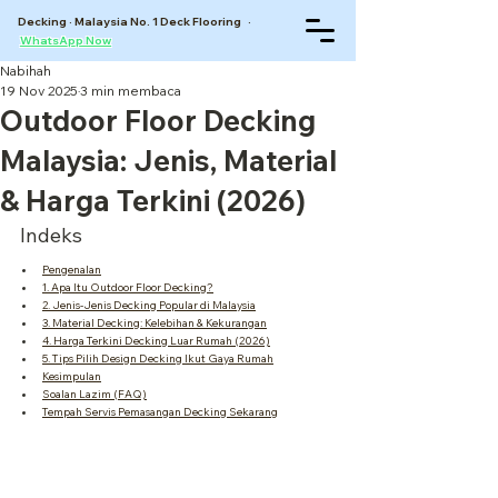
Decking · Malaysia No. 1 Deck Flooring ·
WhatsApp Now
Nabihah
19 Nov 2025
3 min membaca
Outdoor Floor Decking
Malaysia: Jenis, Material
& Harga Terkini (2026)
Indeks
Pengenalan
1. Apa Itu Outdoor Floor Decking?
2. Jenis-Jenis Decking Popular di Malaysia
3. Material Decking: Kelebihan & Kekurangan
4. Harga Terkini Decking Luar Rumah (2026)
5. Tips Pilih Design Decking Ikut Gaya Rumah
Kesimpulan
Soalan Lazim (FAQ)
Tempah Servis Pemasangan Decking Sekarang