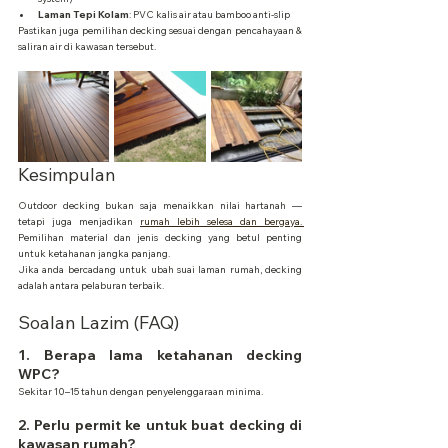
Laman Tepi Kolam
: PVC kalis air atau bamboo anti-slip
Pastikan juga pemilihan decking sesuai dengan pencahayaan & 
saliran air di kawasan tersebut.
Kesimpulan
Outdoor decking bukan saja menaikkan nilai hartanah — 
tetapi juga menjadikan 
rumah lebih selesa dan bergaya. 
Pemilihan material dan jenis decking yang betul penting 
untuk ketahanan jangka panjang.
Jika anda bercadang untuk ubah suai laman rumah, decking 
adalah antara pelaburan terbaik.
Soalan Lazim (FAQ)
1. Berapa lama ketahanan decking 
WPC?
Sekitar 10–15 tahun dengan penyelenggaraan minima.
2. Perlu permit ke untuk buat decking di 
kawasan rumah?