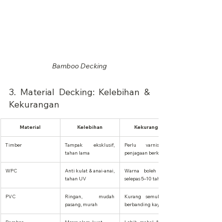
Bamboo Decking
3. Material Decking: Kelebihan & 
Kekurangan
Material
Kelebihan
Kekurangan
Timber
Tampak eksklusif, 
Perlu varnish & 
tahan lama
penjagaan berkala
WPC
Anti kulat & anai-anai, 
Warna boleh pudar 
tahan UV
selepas 5–10 tahun
PVC
Ringan, mudah 
Kurang semula jadi 
pasang, murah
berbanding kayu